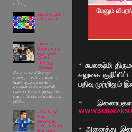
எப்போத...
தமிழர் டைம்ஸ் -
புதிய உதயம்
காணாமல்
போன தாய் யூ
டியூப் மூலம்
திரும்ப
கிடைத்த
*
சுபலக்ஷ்மி திர
அதிசயம்
சில சமயங்களில் சமூக
சலுகை குறிப்பிட
வலைதளங்களில் காணாமல்
போன குழந்தைகளின்,
பதிவு முற்றிலும் 
வயதான பெரியவர்களின்
புகைப்படங்களை முகநூலில்,
வாட்ஸ் அப்பில் பகிரப்படுவதை
பார்க்...
*
இணையதள
WWW.SUBALAKSH
சுனில் சேத்ரி
போட்ட
காணொளி
டிவீட், கால்பந்து
*
அனைத்து இனத்
போட்டியை