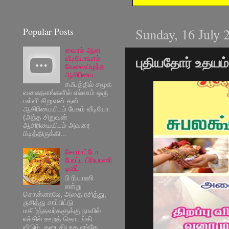
Popular Posts
Sunday, 16 July 
வைரல் ஆன
வீடியோவால்
புதியதோர் உதயம்
வேலையிழந்த
ஆசிரியை
சமீபத்தில் சமூக
வலைதளங்களில் எல்லாம் ஒரு
பள்ளி சிறுவன் தன்
ஆசிரியையிடம் பேசும் வீடியோ
(அந்த சிறுவன்
ஆசிரியையிடம் அவரை
பிடித்திருக்கி...
சோமாட்டோ
போட்ட பிரியாணி
டிவீட்
பி ரியாணி
என்று
சொன்னாலே, அதை ரசித்து,
ருசித்து சாப்பிட்டு
மகிழ்ந்தவர்களுக்கு நாவில்
எச்சில் ஊறத் தொடங்கி
விடும், கடைசியாக எங்கே