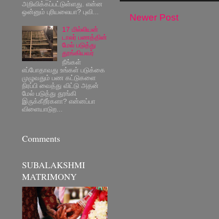
அறிவிக்கப்பட்டுள்ளது. என்ன
ஒன்னும் புரியலையா? புவி...
Newer Post
17 மில்லியன்
டாலர் பணத்தின்
மேல் படுத்து
தூங்கியவர்
நீங்கள்
எப்போதாவது உங்கள் படுக்கை
முழுவதும் பண கட்டுகளை
நிரப்பி வைத்து விட்டு அதன்
மேல் படுத்து தூங்கி
இருக்கீறீர்களா? என்னப்பா
விளையாடுற...
Comments
SUBALAKSHMI
MATRIMONY