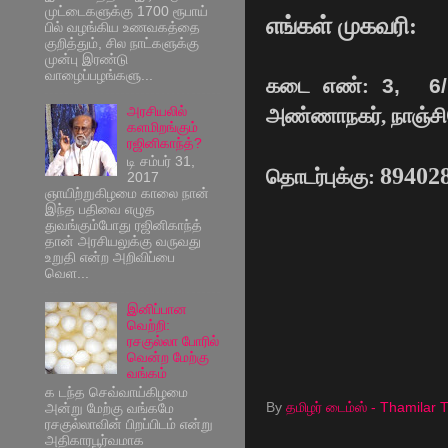
முட்டைகளுக்கு 1700 ரூபாய்
எங்கள் முகவரி:
பில் வழங்கிய உணவகத்தை
குறித்தும், சில நாட்களுக்கு
முன்பு இரண்டு
வாழைப்பழங்களு...
கடை எண்:
3, 6
அரசியலில்
அண்ணாநகர், நாஞ்சி
களமிறங்கும்
ரஜினிகாந்த்?
டி சம்பர் 31,
89402
தொடர்புக்கு:
2017
ஞாயிற்றுகிழமை காலை நான்
இந்த பதிவை எழுத
துவங்கும்போது ரஜினிகாந்த்
தான் அரசியலுக்கு வருவது
உறுதி என்ற அறிவிப்பை
வெள...
இனிப்பான
வெற்றி:
ரசகுல்லா போரில்
வென்ற மேற்கு
வங்கம்
க டந்த செவ்வாய்கிழமை
By
தமிழர் டைம்ஸ் - Thamilar 
அன்று மேற்கு வங்கமே
ரசகுல்லாவின் பிறப்பிடம் என்று
அதிகாரபூர்வமாக