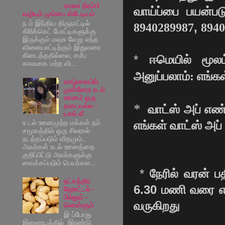
காண நிரம்பி
வாய்ப்பை பயன்ப
வழியும் மும்பை ஸ்டேடியம்
ந ம் இந்திய திருநாட்டில்
8940289987
,
8940
கிரிக்கெட் போட்டிகளுக்கு
இருக்கும் மவுசு வேறு எந்த
விளையாட்டிற்கும் இதுவரை
கிடைத்ததில்லை, சமீப
*
ஈமெயில் மூலம
காலமாக மற்ற வி...
அனுப்பலாம்: எங்க
வாழ்கையில்
முன்னேற உடல்
ஊனம் ஒரு
*
தடையல்ல -
வாட்ஸ் அப் எண்
யாங் லீ
உ டல் ஊனமுற்ற மக்கள் நம்
எங்கள் வாட்ஸ் அப்
சமூகத்தில் ஒரு சிலரால்
நடத்தப்படும் விதமும்,
அவர்கள் உடல் ஊனத்தை
குறிப்பிட்டு அவர்களுக்கு
வைக்கப்படும் பெயர்கள...
*
நேரில் வரன் 
நட்சத்திர
6.30
மணி வரை எங
ஹோட்டல் -
பில்லும் -
வருகிறது
லொள்ளும்
இ ப்போது
இணையத்தில் இரண்டு